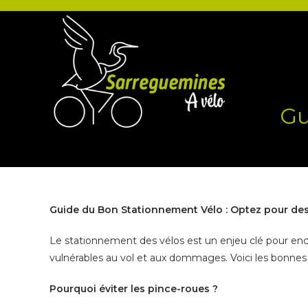
Skip
to
content
Gu
Guide du Bon Stationnement Vélo : Optez pour des 
Le stationnement des vélos est un enjeu clé pour en
vulnérables au vol et aux dommages. Voici les bonnes 
Pourquoi éviter les pince-roues ?