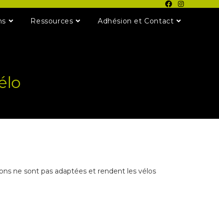
ns
Ressources
Adhésion et Contact
élo
ons ne sont pas adaptées et rendent les vélos