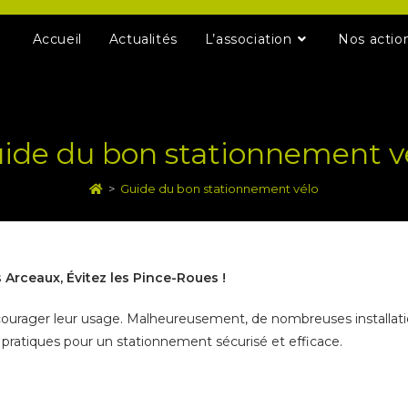
Accueil
Actualités
L’association
Nos actio
ide du bon stationnement v
>
Guide du bon stationnement vélo
Arceaux, Évitez les Pince-Roues !
courager leur usage. Malheureusement, de nombreuses installati
pratiques pour un stationnement sécurisé et efficace.