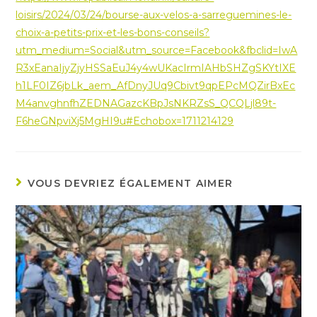
loisirs/2024/03/24/bourse-aux-velos-a-sarreguemines-le-
choix-a-petits-prix-et-les-bons-conseils?
utm_medium=Social&utm_source=Facebook&fbclid=IwA
R3xEanaIjyZjyHSSaEuJ4y4wUKacIrmIAHbSHZgSKYtIXE
h1LF0IZ6jbLk_aem_AfDnyJUq9Cbivt9qpEPcMQZirBxEc
M4anvghnfhZEDNAGazcKBpJsNKRZsS_QCQLjl89t-
F6heGNpviXj5MgHI9u#Echobox=1711214129
VOUS DEVRIEZ ÉGALEMENT AIMER