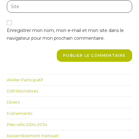
email
Enter
to
address
your
comment
to
website
comment
URL
Enregistrer mon nom, mon e-mail et mon site dans le
(optional)
navigateur pour mon prochain commentaire.
Atelier Participatif
Défi kilomètres
Divers
Evènements
Plan vélo 2024-2034
Rassemblement mensuel