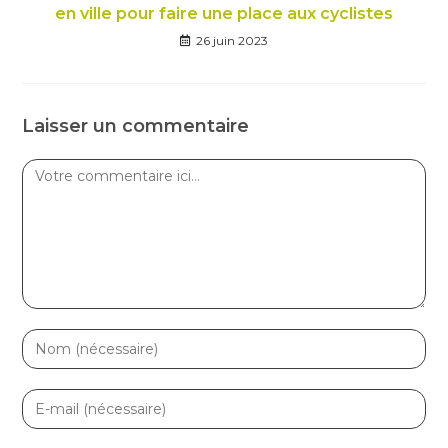
en ville pour faire une place aux cyclistes
26 juin 2023
Laisser un commentaire
Comment
Enter
your
name
Enter
or
your
username