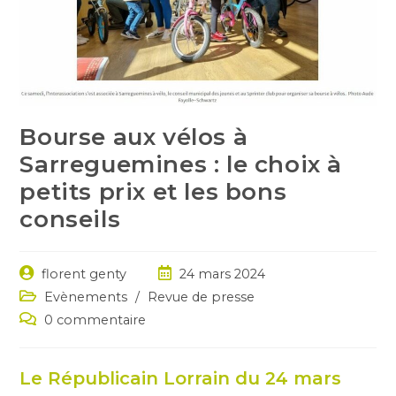
Bourse aux vélos à
Sarreguemines : le choix à
petits prix et les bons
conseils
Auteur/autrice
Post
florent genty
24 mars 2024
de
published:
Post
Evènements
/
Revue de presse
la
category:
Post
0 commentaire
publication :
comments:
Le Républicain Lorrain du 24 mars