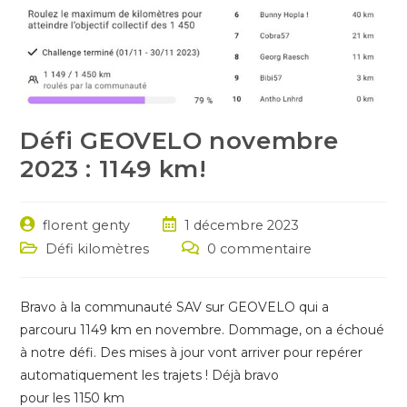
Défi GEOVELO novembre
2023 : 1149 km!
Auteur/autrice
Post
florent genty
1 décembre 2023
de
published:
Post
Post
Défi kilomètres
0 commentaire
la
category:
comments:
publication :
Bravo à la communauté SAV sur GEOVELO qui a
parcouru 1149 km en novembre. Dommage, on a échoué
à notre défi. Des mises à jour vont arriver pour repérer
automatiquement les trajets ! Déjà bravo
pour les 1150 km