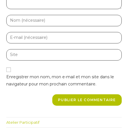
Enter
your
name
Enter
or
your
username
email
Enter
to
address
your
comment
to
website
comment
URL
Enregistrer mon nom, mon e-mail et mon site dans le
(optional)
navigateur pour mon prochain commentaire.
Atelier Participatif