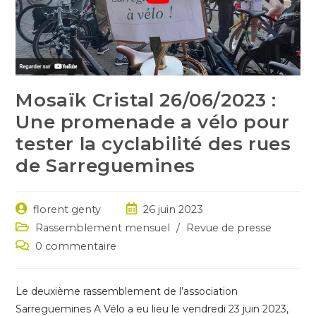
Mosaïk Cristal 26/06/2023 :
Une promenade a vélo pour
tester la cyclabilité des rues
de Sarreguemines
Auteur/autrice
Post
florent genty
26 juin 2023
de
published:
Post
Rassemblement mensuel
/
Revue de presse
la
category:
Post
0 commentaire
publication :
comments:
Le deuxième rassemblement de l’association
Sarreguemines A Vélo a eu lieu le vendredi 23 juin 2023,