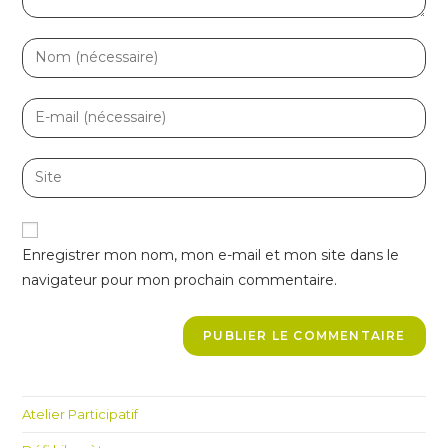
Enter
your
name
Enter
or
your
username
email
Enter
to
address
your
comment
to
website
comment
URL
Enregistrer mon nom, mon e-mail et mon site dans le
(optional)
navigateur pour mon prochain commentaire.
Atelier Participatif