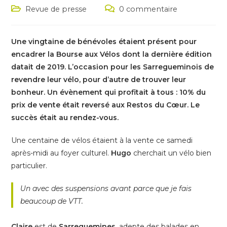
de
published:
Post
Post
Revue de presse
0 commentaire
la
category:
comments:
publication :
Une vingtaine de bénévoles étaient présent pour
encadrer la Bourse aux Vélos dont la dernière édition
datait de 2019. L’occasion pour les Sarregueminois de
revendre leur vélo, pour d’autre de trouver leur
bonheur. Un évènement qui profitait à tous : 10% du
prix de vente était reversé aux Restos du Cœur. Le
succès était au rendez-vous.
Une centaine de vélos étaient à la vente ce samedi
après-midi au foyer culturel.
Hugo
cherchait un vélo bien
particulier.
Un avec des suspensions avant parce que je fais
beaucoup de VTT.
Claire
est de
Sarreguemines
, adepte des balades en