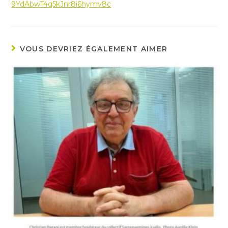
9YdAbwT4q5kJnr8i6hymv8c
VOUS DEVRIEZ ÉGALEMENT AIMER